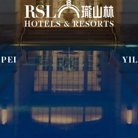
IPEI
YI